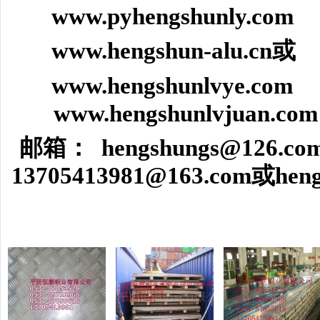
www.p
yhengshunly.com
www.hengshun-alu.cn
或
www.hengshunlvye.com
www.hengshunlvjuan.com
邮箱：
hengshungs@126.co
13705413981@163.com
或heng