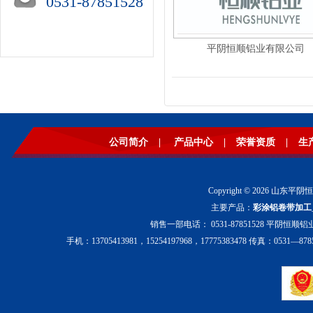
0531-87851528
平阴恒顺铝业有限公司
公司简介
|
产品中心
|
荣誉资质
|
生
Copyright © 2026 山东平阴
主要产品：
彩涂铝卷带加工
销售一部电话： 0531-87851528 平阴恒顺铝业
手机：13705413981，15254197968，17775383478 传真：0