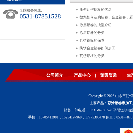
»
压型瓦楞铝板的优点
全国服务热线:
0531-87851528
»
教您如何选购铝卷，合金铝卷，彩
»
涂层铝卷的成型介绍
»
涂层铝卷的分类
»
瓦楞铝板的保养
»
防锈合金铝卷如何加工
»
瓦楞铝板的分类
公司简介
|
产品中心
|
荣誉资质
|
生
Copyright © 2026 山东平阴
主要产品：
彩涂铝卷带加工
销售一部电话： 0531-87851528 平阴恒顺铝业
手机：13705413981，15254197968，17775383478 传真：0