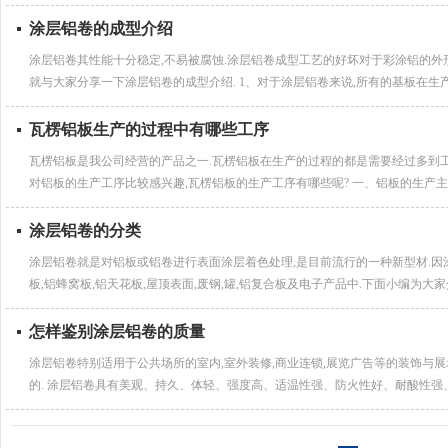
涂层铝卷的成型介绍
涂层铝卷其性能十分稳定,不易被腐蚀.涂层铝卷成型工艺的好坏对于彩涂铝的外
就与大家分享一下涂层铝卷的成型介绍. 1、对于涂层铝卷来说,所有的基板在生产
瓦楞铝板生产的过程中有哪些工序
瓦楞铝板是我公司经营的产品之一.瓦楞铝板在生产的过程的都是需要经过多到工
对铝板的生产工序比较感兴趣,瓦楞铝板的生产工序有哪些呢? 一、铝板的生产主要工
涂层铝卷的分类
涂层铝卷就是对铝板或铝卷进行表面涂层着色处理,是目前流行的一种新型材.因
板,铝蜂窝板,铝天花板,屋顶表面,废钢,罐,铝复合板及电子产品中.下面小编为大家介
怎样鉴别涂层铝卷的质量
涂层铝卷特别适用于公共场所的室内,室外装修,商业连锁,展览广告等的装饰与
的. 涂层铝卷具有美观、持久、体轻、强度高、适温性强、防火性好、耐酸性强、