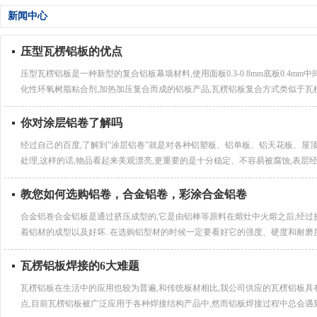
新闻中心
压型瓦楞铝板的优点
压型瓦楞铝板是一种新型的复合铝板幕墙材料,使用面板0.3-0.8mm底板0.4mm
化性环氧树脂粘合剂,加热加压复合而成的铝板产品,瓦楞铝板复合方式类似于瓦楞纸箱
你对涂层铝卷了解吗
经过自己的百度,了解到"涂层铝卷"就是对各种铝塑板、铝单板、铝天花板、屋
处理,这样的话,物品看起来美观漂亮,更重要的是十分稳定、不容易被腐蚀,表层经特
教您如何选购铝卷，合金铝卷，彩涂合金铝卷
合金铝卷合金铝板是通过挤压成型的,它是由铝棒等原料在熔灶中火熔之后,经过
着铝材的成型以及好坏. 在选购铝型材的时候一定要看好它的强度、硬度和耐磨度,
瓦楞铝板焊接的6大难题
瓦楞铝板在生活中的应用也较为普遍,和传统板材相比,我公司供应的瓦楞铝板
点,目前瓦楞铝板被广泛应用于各种焊接结构产品中,然而铝板焊接过程中总会遇到一