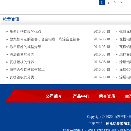
1
2
>
>|
推荐资讯
»
压型瓦楞铝板的优点
2016-05-18
»
你对涂
»
教您如何选购铝卷，合金铝卷，彩涂合金铝卷
2016-05-18
»
瓦楞铝
»
涂层铝卷的成型介绍
2016-05-18
»
瓦楞铝
»
涂层铝卷的分类
2016-05-18
»
怎样鉴
»
瓦楞铝板的保养
2016-05-18
»
涂层铝
»
防锈合金铝卷如何加工
2016-05-18
»
涂层铝
»
瓦楞铝板的分类
2016-05-18
»
涂层铝
公司简介
|
产品中心
|
荣誉资质
|
生
Copyright © 2026 山东平阴
主要产品：
彩涂铝卷带加工
销售一部电话： 0531-87851528 平阴恒顺铝业