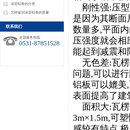
涂层铝卷的分类
刚性强:压型
怎样鉴别涂层铝卷的质量
是因为其断面
联系我们
数量多,平面
全国服务热线:
压强度就会相
0531-87851528
能起到减震和
无色差:瓦楞
问题,可以进
铝板可以媲美
表面提高了建
面积大:瓦楞
3m×1.5m
感较有特点,