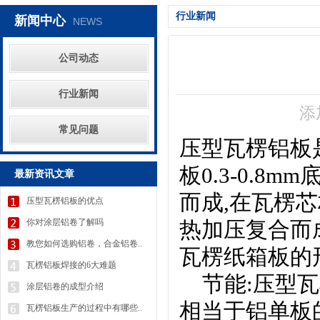
行业新闻
新闻中心
NEWS
公司动态
行业新闻
添
常见问题
压型瓦楞铝板
板0.3-0.8
最新资讯文章
而成,在瓦楞
压型瓦楞铝板的优点
你对涂层铝卷了解吗
热加压复合而
教您如何选购铝卷，合金铝卷..
瓦楞纸箱板的
瓦楞铝板焊接的6大难题
节能:压型瓦楞
涂层铝卷的成型介绍
相当于铝单板的
瓦楞铝板生产的过程中有哪些..