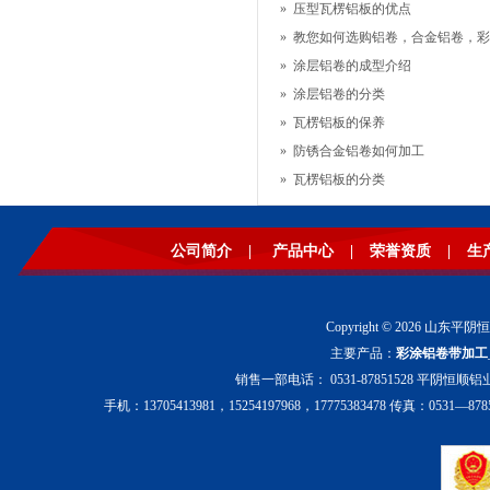
»
压型瓦楞铝板的优点
»
教您如何选购铝卷，合金铝卷，彩
»
涂层铝卷的成型介绍
»
涂层铝卷的分类
»
瓦楞铝板的保养
»
防锈合金铝卷如何加工
»
瓦楞铝板的分类
公司简介
|
产品中心
|
荣誉资质
|
生
Copyright © 2026 山东平阴
主要产品：
彩涂铝卷带加工
销售一部电话： 0531-87851528 平阴恒顺铝业
手机：13705413981，15254197968，17775383478 传真：0