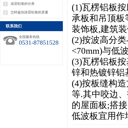
涂层铝卷的分类
(1)瓦楞铝板
怎样鉴别涂层铝卷的质量
承板和吊顶板
联系我们
装饰板,建筑
全国服务热线:
(2)按波高分类
0531-87851528
<70mm)与低波
(3)瓦楞铝板
锌和热镀锌铝
(4)按板缝构
等.其中咬边
的屋面板;搭
低波板宜用作