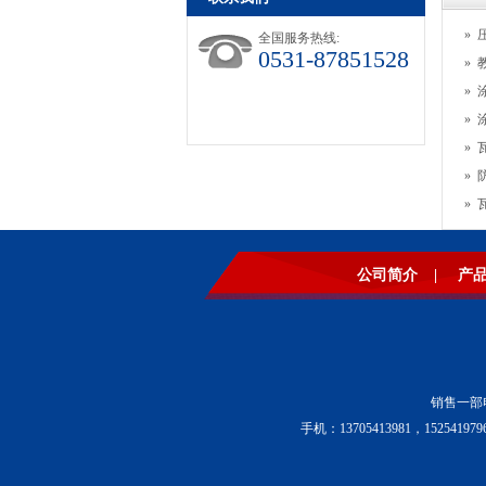
»
全国服务热线:
0531-87851528
»
»
»
»
»
»
公司简介
|
产
销售一部电话
手机：13705413981，15254