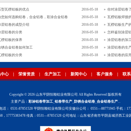
压型瓦楞铝板的优点
2016-05-18
»
你对涂层铝卷
教您如何选购铝卷，合金铝卷，彩涂合金铝卷
2016-05-18
»
瓦楞铝板焊接的
涂层铝卷的成型介绍
2016-05-18
»
瓦楞铝板生产
涂层铝卷的分类
2016-05-18
»
怎样鉴别涂层
瓦楞铝板的保养
2016-05-18
»
涂层铝卷的加
防锈合金铝卷如何加工
2016-05-18
»
涂层铝卷的生
瓦楞铝板的分类
2016-05-18
»
涂层铝卷的应
品中心
|
荣誉资质
|
生产加工
|
新闻中心
|
客户服务
|
联系
Copyright © 2026 山东平阴恒顺铝业有限公司 All Rights Reserved 版权所有
主要产品：
彩涂铝卷带加工
_
铝卷带生产
_
防锈合金铝卷
_
合金铝卷生产
...
： 0531-87851528 平阴恒顺铝业有限公司安徽分公司： 0551—88771945 手机：1777
197968，17775383478 传真：0531—87851528 公司地址：山东省济南市平阴县城济西工业园