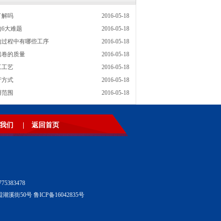
了解吗
2016-05-18
6大难题
2016-05-18
的过程中有哪些工序
2016-05-18
铝卷的质量
2016-05-18
工工艺
2016-05-18
产方式
2016-05-18
用范围
2016-05-18
我们
|
返回首页
5383478
湖溪街50号 鲁ICP备16042835号