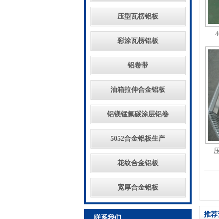
压型瓦楞铝板
彩涂瓦楞铝板
铝卷带
油箱拉伸合金铝板
铝镁锰氟碳涂层铝卷
5052合金铝板生产
花纹合金铝板
宽厚合金铝板
推荐
联系我们