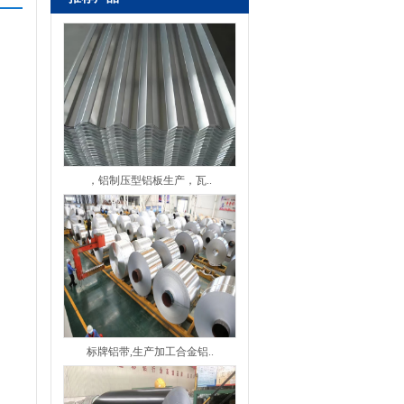
，铝制压型铝板生产，瓦..
标牌铝带,生产加工合金铝..