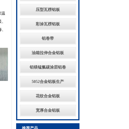
压型瓦楞铝板
保温
装、
彩涂瓦楞铝板
海、
铝卷带
油箱拉伸合金铝板
铝镁锰氟碳涂层铝卷
5052合金铝板生产
花纹合金铝板
宽厚合金铝板
推荐产品