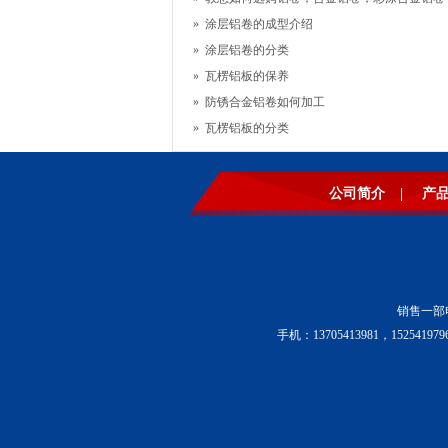
»
涂层铝卷的成型介绍
»
涂层铝卷的分类
»
瓦楞铝板的保养
»
防锈合金铝卷如何加工
»
瓦楞铝板的分类
公司简介
|
产
销售一部电话
手机：13705413981，15254