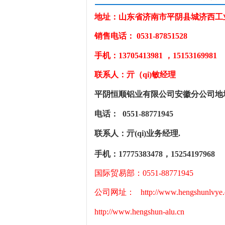
地址：山东省济南市平阴县城济西工业园湖
销售
电话： 0531-87851528
手机：13705413981 ，
15153169981
联系人：亓（qi)敏经理
平阴恒顺铝业有限公司
安徽分公司地
电话：
0551-88771945
联系人：亓
(qi)业务经理.
手机：
17775383478，15254197968
国际贸易部：0551-88771945
公司网址： http://www.hengshunlvye.
http://www.hengshun-alu.cn