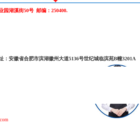
溪街50号 邮编：250400.
址：安徽省合肥市滨湖徽州大道
5136号世纪城临滨苑B幢3201A
com