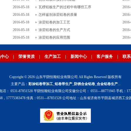
2016-05-18
»
瓦楞铝板生产的过程中有哪些工序
2016-
2016-05-18
»
怎样鉴别涂层铝卷的质量
2016-
2016-05-18
»
涂层铝卷的加工工艺
2016-
2016-05-18
»
涂层铝卷的生产方式
2016-
2016-05-18
»
涂层铝卷的应用范围
2016-
品中心
|
荣誉资质
|
生产加工
|
新闻中心
|
客户服务
|
联系
Copyright © 2026 山东平阴恒顺铝业有限公司 All Rights Reserved 版权所有
主要产品：
彩涂铝卷带加工
_
铝卷带生产
_
防锈合金铝卷
_
合金铝卷生产
...
： 0531-87851528 平阴恒顺铝业有限公司安徽分公司： 0551—88771945 手机：1777
197968，17775383478 传真：0531—87851528 公司地址：山东省济南市平阴县城济西工业园