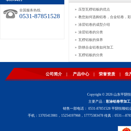
»
压型瓦楞铝板的优点
全国服务热线:
0531-87851528
»
教您如何选购铝卷，合金铝卷，彩
»
涂层铝卷的成型介绍
»
涂层铝卷的分类
»
瓦楞铝板的保养
»
防锈合金铝卷如何加工
»
瓦楞铝板的分类
公司简介
|
产品中心
|
荣誉资质
|
生
Copyright © 2026 山东平阴
主要产品：
彩涂铝卷带加工
销售一部电话： 0531-87851528 平阴恒顺铝业
手机：13705413981，15254197968，17775383478 传真：0